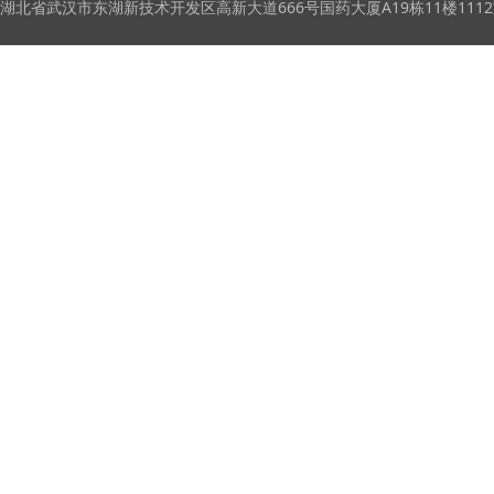
湖北省武汉市东湖新技术开发区高新大道666号国药大厦A19栋11楼111