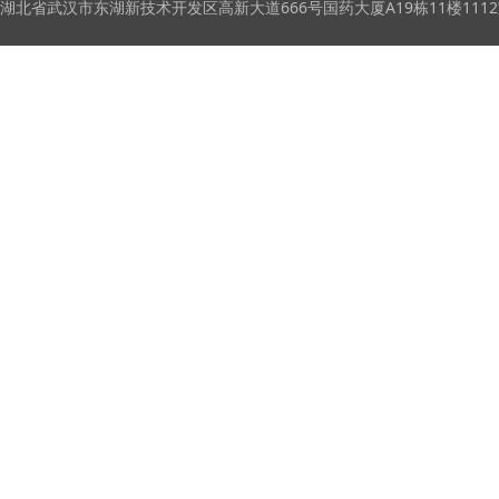
湖北省武汉市东湖新技术开发区高新大道666号国药大厦A19栋11楼111