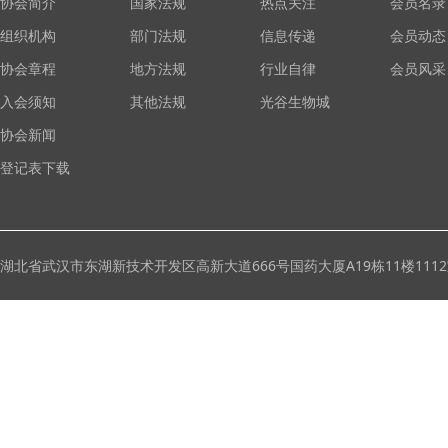
协会简介
国家法规
热点关注
会员名录
组织机构
部门法规
信息传递
会员动态
协会章程
地方法规
行业自律
会员风采
入会须知
其他法规
光谷生物城
协会新闻
登记表下载
湖北省武汉市东湖新技术开发区高新大道666号国药大厦A19栋11楼111