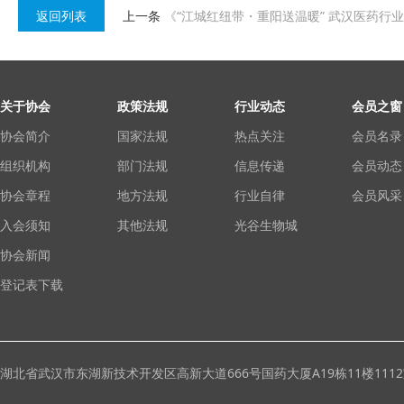
返回列表
上一条
《“江城红纽带・重阳送温暖” 武汉医药行业
关于协会
政策法规
行业动态
会员之窗
协会简介
国家法规
热点关注
会员名录
组织机构
部门法规
信息传递
会员动态
协会章程
地方法规
行业自律
会员风采
入会须知
其他法规
光谷生物城
协会新闻
登记表下载
湖北省武汉市东湖新技术开发区高新大道666号国药大厦A19栋11楼111